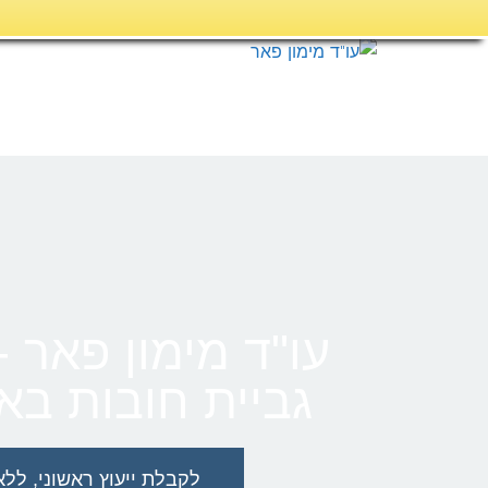
דילוג
לתוכן
עו"ד מימון פאר -
גביית חובות ב
לקבלת ייעוץ ראשוני, ללא כל ה