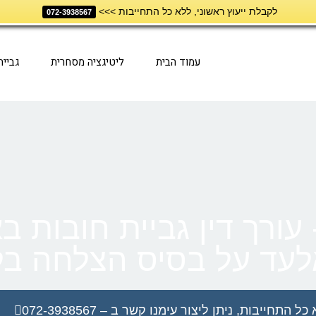
לקבלת ייעוץ ראשוני, ללא כל התחייבות >>>
072-3938567
עמוד הבית
ליטיגציה מסחרית
גביי
 עורך דין גביית חובות ב
אלעד על בסיס הצלחה בל
תחייבות, ניתן ליצור עימנו קשר ב – 072-3938567