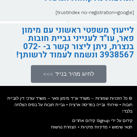
[trustindex no-registration=google]
לייעוץ משפטי ראשוני עם מימון
פאר, עו"ד לענייני גביית חובות
בנצרת, ניתן ליצור קשר ב- 072-
3938567 ונשמח לעמוד לרשותך!
לחיוג מהיר בנייד >>>
© כל הזכויות שמורות – משרד עו"ד מימון פאר – משרד עורכי דין לגביית
חובות •
שירותי גבייה בפריסה ארצית
• גביית חובות על בסיס הצלחה
בלבד!
קידום על ידי Signup קידום אתרים
תנאי שימוש
•
מדיניות פרטיות
•
הצהרת נגישות