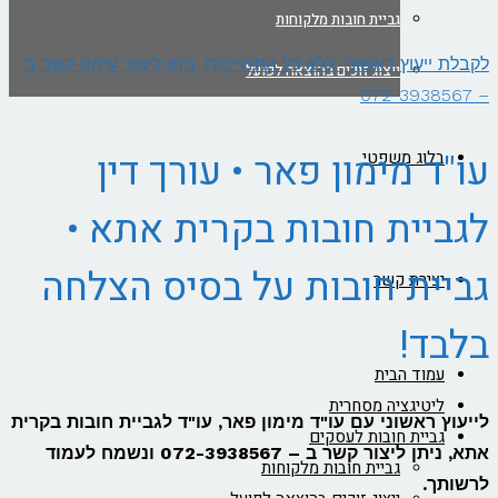
גביית חובות מלקוחות
לקבלת ייעוץ ראשוני, ללא כל התחייבות, ניתן ליצור עימנו קשר ב
ייצוג זוכים בהוצאה לפועל
– 072-3938567
עו"ד מימון פאר • עורך דין
בלוג משפטי
לגביית חובות בקרית אתא •
גביית חובות על בסיס הצלחה
יצירת קשר
בלבד!
עמוד הבית
ליטיגציה מסחרית
לייעוץ ראשוני עם עו"ד מימון פאר
, עו"ד ל
גביית חובות בקרית
גביית חובות לעסקים
אתא
, ניתן ליצור קשר ב –
072-3938567
ונשמח לעמוד
גביית חובות מלקוחות
לרשותך.