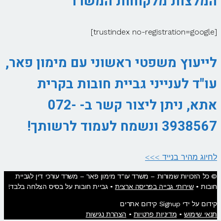
המלצות מלקוחות המשרד
[trustindex no-registration=google]
לייעוץ משפטי ראשוני עם מימון פאר,
עו"ד לענייני גביית חובות בקרית
אתא, ניתן ליצור קשר ב- 072-
3938567 ונשמח לעמוד לרשותך!
לחיוג מהיר בנייד >>>
© כל הזכויות שמורות – משרד עו"ד מימון פאר – משרד עורכי דין לגביית
חובות •
שירותי גבייה בפריסה ארצית
• גביית חובות על בסיס הצלחה בלבד!
קידום על ידי Signup קידום אתרים
תנאי שימוש
•
מדיניות פרטיות
•
הצהרת נגישות