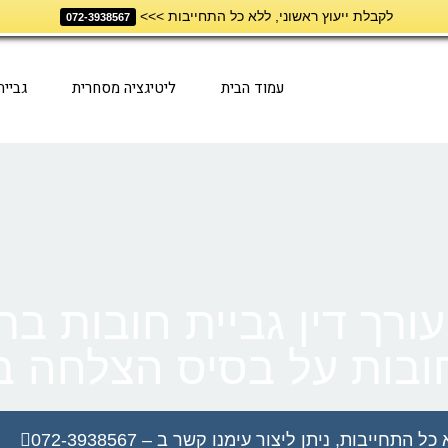
לקבלת ייעוץ ראשוני, ללא כל התחייבות >>>
072-3938567
עמוד הבית
ליטיגציה מסחרית
גביי
עורך דין גביית חובות בר
חובות על בסיס הצלחה ב
תחייבות, ניתן ליצור עימנו קשר ב – 072-3938567