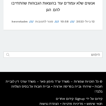
אנשים שלא עמודים עוד בהוצאות הגבוהות שהתחייבו
להם. הגן
על
12 ביולי 2023
10:58
סגור לתגובות
hevrotadm
איך
עושים הסדר
חוב
בבנק?
© כל הזכויות שמורות – משרד עו"ד מימון פאר – משרד עורכי דין לגביית
חובות •
שירותי גבייה בפריסה ארצית
• גביית חובות על בסיס הצלחה
בלבד!
קידום על ידי Signup קידום אתרים
תנאי שימוש
•
מדיניות פרטיות
•
הצהרת נגישות