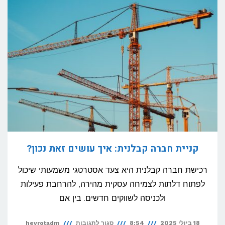
בגירושין:
איך
להעריך
את
שווי
העסק?
קניית חברה קבלנית: איך עושים זאת נכון?
רכישת חברה קבלנית היא צעד אסטרטגי משמעותי שיכול
לפתוח דלתות לצמיחה עסקית מהירה, להרחבת פעילות
ולכניסה לשווקים חדשים. בין אם
על
18 ביולי 2025
8:54
סגור לתגובות
hevrotadm